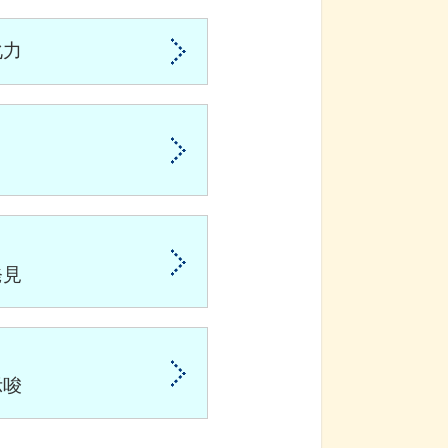
化力
発見
示唆