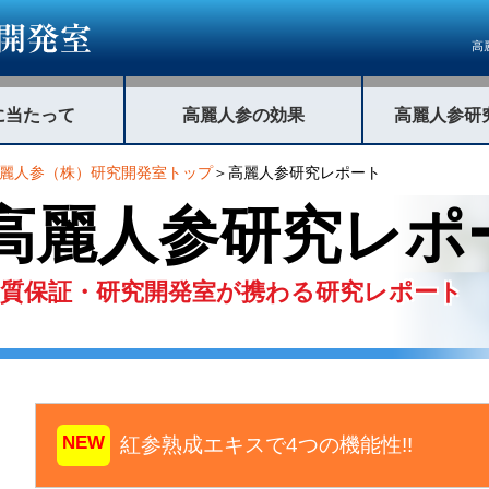
高
に当たって
高麗人参の効果
高麗人参研
麗人参（株）研究開発室トップ
＞高麗人参研究レポート
高麗人参研究レポ
品質保証・研究開発室が携わる研究レポート
NEW
紅参熟成エキスで4つの機能性!!